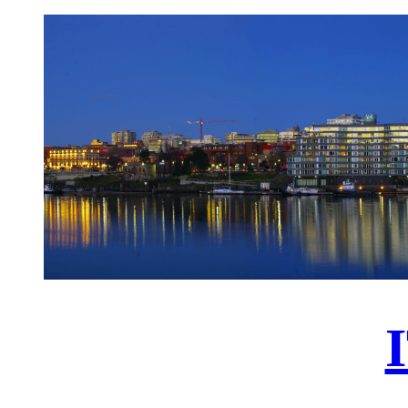
跳
至
主
要
內
容