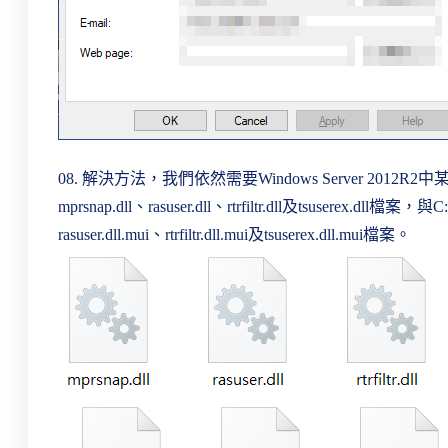
08. 解決方法，我們依然需要Windows Server 2012R2中
mprsnap.dll、rasuser.dll、rtrfiltr.dll及tsuserex.dll檔
rasuser.dll.mui、rtrfiltr.dll.mui及tsuserex.dll.mui檔案。