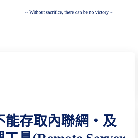
~ Without sacrifice, there can be no victory ~
不能存取內聯網‧及