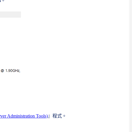
34。
ministration Tools)
』程式。