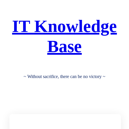
跳
至
IT Knowledge
主
要
Base
內
容
~ Without sacrifice, there can be no victory ~