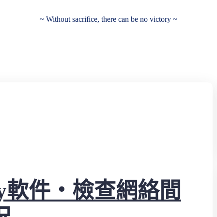
~ Without sacrifice, there can be no victory ~
ery軟件‧檢查網絡間