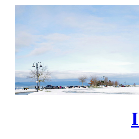
跳
至
主
要
內
容