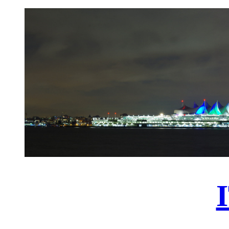
跳
至
主
要
內
容