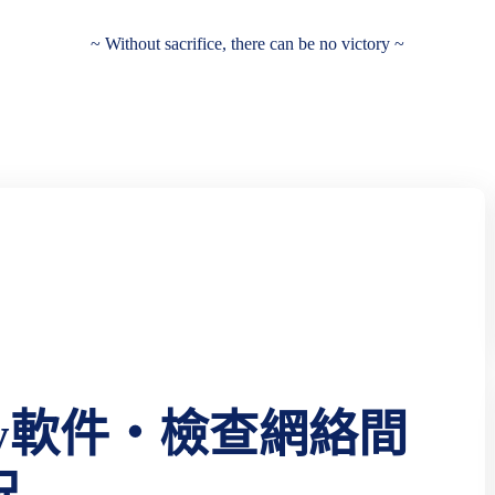
~ Without sacrifice, there can be no victory ~
ery軟件‧檢查網絡間