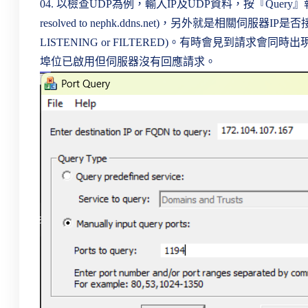
04. 以檢查UDP為例，輸入IP及UDP資料，按『Query』
resolved to nephk.ddns.net)，另外就是相關伺服器IP是否接聽(lis
LISTENING or FILTERED)。有時會見到請求會同時出現接
埠位已啟用但伺服器沒有回應請求。