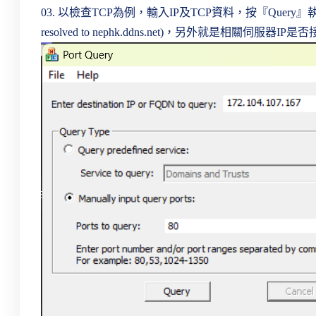
03. 以檢查TCP為例，輸入IP及TCP資料，按『Query』執
resolved to nephk.ddns.net)，另外就是相關伺服器IP是否接聽(lis